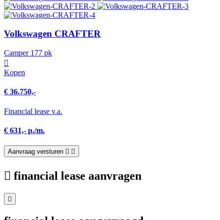
Volkswagen CRAFTER
Camper 177 pk
Kopen
€ 36.750,-
Financial lease v.a.
€ 631,- p./m.
Aanvraag versturen
financial lease aanvragen