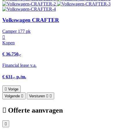
Volkswagen CRAFTER
Camper 177 pk
Kopen
€ 36.750,-
Financial lease v.a.
€ 631,- p./m.
Vorige
Volgende
Versturen
Offerte aanvragen