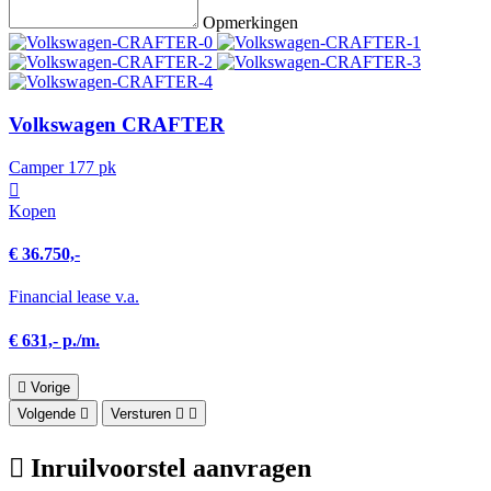
Opmerkingen
Volkswagen CRAFTER
Camper 177 pk
Kopen
€ 36.750,-
Financial lease v.a.
€ 631,- p./m.
Vorige
Volgende
Versturen
Inruilvoorstel aanvragen