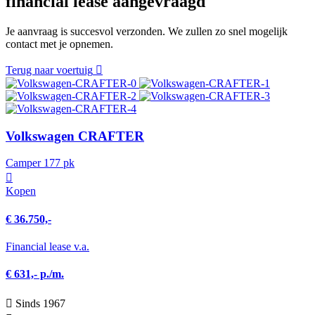
financial lease aangevraagd
Je aanvraag is succesvol verzonden. We zullen zo snel mogelijk
contact met je opnemen.
Terug naar voertuig
Volkswagen CRAFTER
Camper 177 pk
Kopen
€ 36.750,-
Financial lease v.a.
€ 631,- p./m.
Sinds 1967