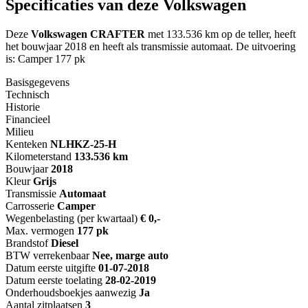
Specificaties van deze Volkswagen
Deze
Volkswagen CRAFTER
met 133.536 km op de teller, heeft
het bouwjaar 2018 en heeft als transmissie automaat. De uitvoering
is: Camper 177 pk
Basisgegevens
Technisch
Historie
Financieel
Milieu
Kenteken
NL
HKZ-25-H
Kilometerstand
133.536 km
Bouwjaar
2018
Kleur
Grijs
Transmissie
Automaat
Carrosserie
Camper
Wegenbelasting (per kwartaal)
€ 0,-
Max. vermogen
177 pk
Brandstof
Diesel
BTW verrekenbaar
Nee, marge auto
Datum eerste uitgifte
01-07-2018
Datum eerste toelating
28-02-2019
Onderhoudsboekjes aanwezig
Ja
Aantal zitplaatsen
3