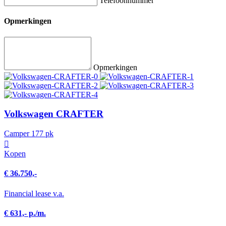
Telefoonnummer
Opmerkingen
Opmerkingen
Volkswagen CRAFTER
Camper 177 pk
Kopen
€ 36.750,-
Financial lease v.a.
€ 631,- p./m.